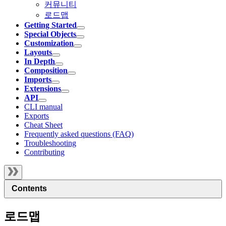
커뮤니티
로드맵
Getting Started
Special Objects
Customization
Layouts
In Depth
Composition
Imports
Extensions
API
CLI manual
Exports
Cheat Sheet
Frequently asked questions (FAQ)
Troubleshooting
Contributing
Contents
로드맵